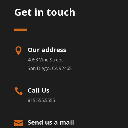
Get in touch
Our address

4953 Vine Street
San Diego, CA 92465
Call Us

815.555.5555
Send us a mail
