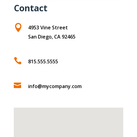
Contact

4953 Vine Street
San Diego, CA 92465

815.555.5555

info@mycompany.com